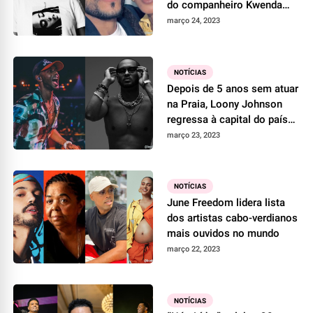
do companheiro Kwenda
Lima
março 24, 2023
NOTÍCIAS
Depois de 5 anos sem atuar
na Praia, Loony Johnson
regressa à capital do país
com “Mocinho”
março 23, 2023
NOTÍCIAS
June Freedom lidera lista
dos artistas cabo-verdianos
mais ouvidos no mundo
março 22, 2023
NOTÍCIAS