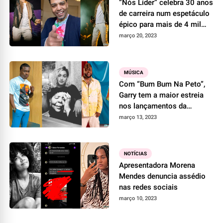
“Nós Líder” celebra 30 anos
de carreira num espetáculo
épico para mais de 4 mil
pessoas
março 20, 2023
MÚSICA
Com “Bum Bum Na Peto”,
Garry tem a maior estreia
nos lançamentos da
semana
março 13, 2023
NOTÍCIAS
Apresentadora Morena
Mendes denuncia assédio
nas redes sociais
março 10, 2023