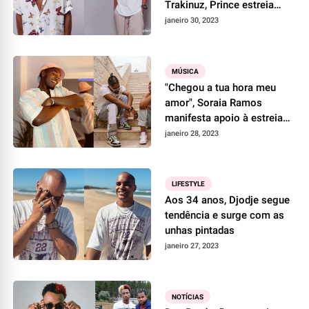
Trakinuz, Prince estreia
com o single "Kazamentu"
janeiro 30, 2023
MÚSICA
"Chegou a tua hora meu
amor", Soraia Ramos
manifesta apoio à estreia
do irmão no crioulo
janeiro 28, 2023
LIFESTYLE
Aos 34 anos, Djodje segue
tendência e surge com as
unhas pintadas
janeiro 27, 2023
NOTÍCIAS