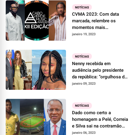
NOTÍCIAS
CVMA 2023: Com data
marcada, relembre os
momentos mais
controversos da premiação
janeiro 19, 2023
NOTÍCIAS
Nenny recebida em
audiência pelo presidente
da república: “orgulhosa de
sua jornada”
janeiro 09, 2023
NOTÍCIAS
Dado como certo a
homenagem a Pelé, Correia
e Silva sai na contramão
dos cabo-verdianos
janeiro 06, 2023