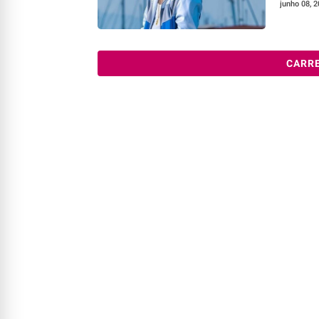
junho 08, 
CARR