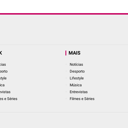
K
MAIS
cias
Notícias
orto
Desporto
style
Lifestyle
ica
Música
evistas
Entrevistas
es e Séries
Filmes e Séries