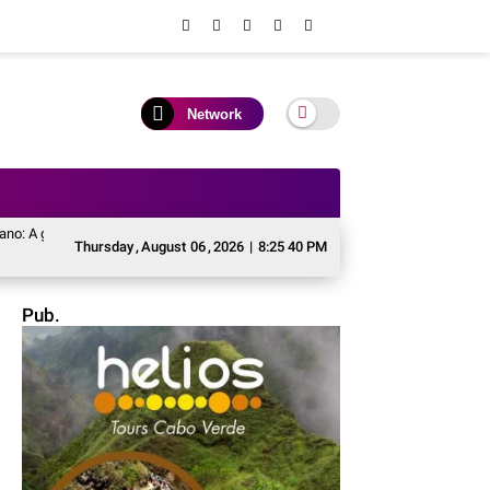
Network
A grave crise energética em Cabo Verde
De Santo Antão à Brava, "O colapso 
Thursday
,
August
06
,
2026
|
8:25 41 PM
Pub.