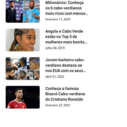
Milionários: Conheça
os 6 cabo-verdianos
mais ricos com menos
de 35 anos
fevereiro 17, 2025
Angola e Cabo Verde
estão no Top 5 de
mulheres mais bonitas
da África
julho 08, 2019
Jovem barbeiro cabo-
verdiano destaca-se
nos EUA com os seus
cortes milimétricos e
abril 01, 2022
na área do
empreendedorismo
Conheça a famosa
Bisavó Cabo-verdiana
do Cristiano Ronaldo
fevereiro 22, 2021