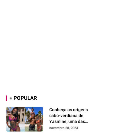
+ POPULAR
Conheça as origens
cabo-verdiana de
Yasmine, uma das
maiores vozes da
novembro 28, 2023
lusofonia