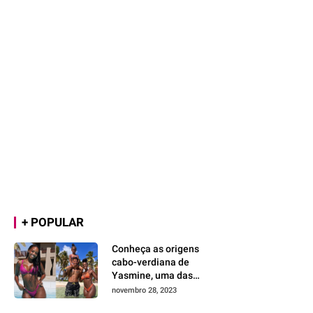
+ POPULAR
Conheça as origens
cabo-verdiana de
Yasmine, uma das
maiores vozes da
novembro 28, 2023
lusofonia