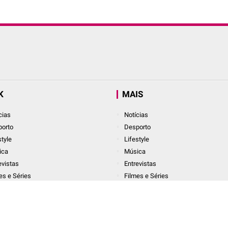
K
MAIS
cias
Notícias
orto
Desporto
style
Lifestyle
ica
Música
evistas
Entrevistas
es e Séries
Filmes e Séries