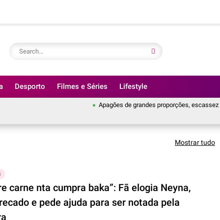
a
Desporto
Filmes e Séries
Lifestyle
Apagões de grandes proporções, escassez de água
Mostrar tudo
S
re carne nta cumpra baka”: Fã elogia Neyna,
recado e pede ajuda para ser notada pela
ra