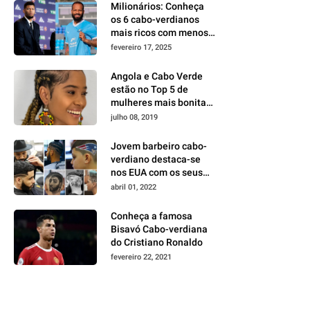
Milionários: Conheça
os 6 cabo-verdianos
mais ricos com menos
de 35 anos
fevereiro 17, 2025
Angola e Cabo Verde
estão no Top 5 de
mulheres mais bonitas
da África
julho 08, 2019
Jovem barbeiro cabo-
verdiano destaca-se
nos EUA com os seus
cortes milimétricos e
abril 01, 2022
na área do
empreendedorismo
Conheça a famosa
Bisavó Cabo-verdiana
do Cristiano Ronaldo
fevereiro 22, 2021