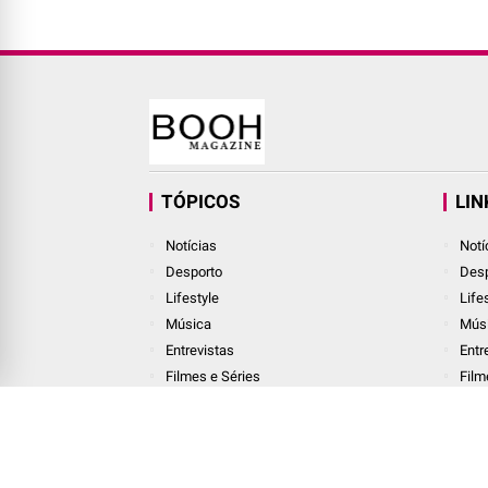
TÓPICOS
LIN
Notícias
Notí
Desporto
Desp
Lifestyle
Life
Música
Mús
Entrevistas
Entr
Filmes e Séries
Film
© Copyright
2026
-
BOOH MAGAZINE