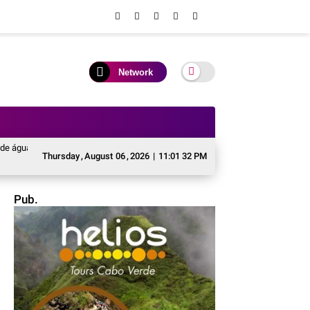
Network
 e a corrida ao gás butano: A grave crise energética em Cabo Verde
De Sa
Thursday
,
August
06
,
2026
|
11:01 33 PM
Pub.